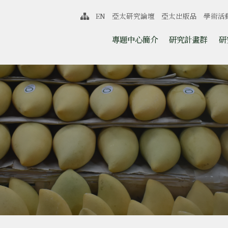
中心
EN
亞太研究論壇
亞太出版品
學術活
網站導覽
跳至中央區塊/Main Content
:::
專題中心簡介
研究計畫群
研