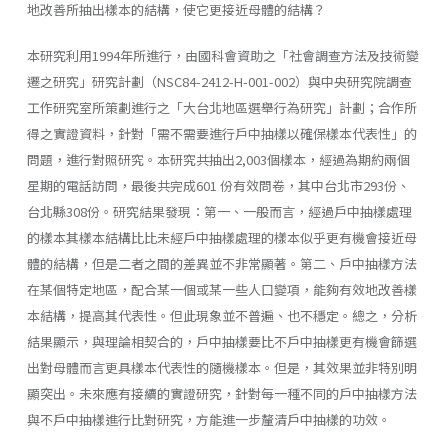
地改善所抽出樣本的結構，使它更接近母體的結構？
本研究利用1994年所進行，由國科會資助之「社會調查方法及技術變
遷之研究」研究計劃（NSC84-2412-H-001-002）與中央研究院調查
工作研究室所策劃進行之「大台北地區選舉行為研究」計劃；合作所
得之實證資料，針對「需不需要進行戶中抽樣以確保樣本代表性」的
問題，進行對照研究。本研究共抽出2,003個樣本，經過為期約兩個
星期的電話訪問，最後共完成601 份有效問卷，其中台北市293份、
台北縣308份。研究結果發現：第一、一般而言，經過戶中抽樣處理
的樣本其樣本結構比比未經戶中抽樣處理的樣本似乎更有機會接近母
體的結構，但是二者之間的差異並不非常顯著。第二、戶中抽樣方法
在某個特定地區，配合某一個或某一些人口變項，能夠有效地改善樣
本結構，提高其代表性。但此現象並不普遍、也不穩定。總之，分析
結果顯示，與理論相契合的，戶中抽樣要比不戶中抽樣更有機會篩選
出對母體而言更具樣本代表性的隨機樣本。但是，其效果並非特別明
顯突出。未來應有接續的實證研究，針對每一種不同的戶中抽樣方法
與不戶中抽樣進行比對研究，方能進一步釐清戶中抽樣的功效。