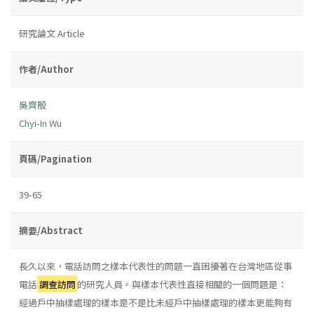
研究論文 Article
作者/Author
吳齊殷
Chyi-In Wu
頁碼/Pagination
39-65
摘要/Abstract
長久以來，電話訪問之樣本代表性的問題一直困擾著在台灣地區從事
電話
調查訪問
的研究人員。與樣本代表性直接相關的一個問題是：
經過戶中抽樣處理的樣本是不是比未經戶中抽樣處理的樣本更能夠有