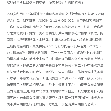
效地改善所抽出樣本的結構，使它更接近母體的結構？
本研究利用1994年所進行，由國科會資助之「社會調查方法及技術變
遷之研究」研究計劃（NSC84-2412-H-001-002）與中央研究院調查
工作研究室所策劃進行之「大台北地區選舉行為研究」計劃；合作所
得之實證資料，針對「需不需要進行戶中抽樣以確保樣本代表性」的
問題，進行對照研究。本研究共抽出2,003個樣本，經過為期約兩個
星期的電話訪問，最後共完成601 份有效問卷，其中台北市293份、
台北縣308份。研究結果發現：第一、一般而言，經過戶中抽樣處理
的樣本其樣本結構比比未經戶中抽樣處理的樣本似乎更有機會接近母
體的結構，但是二者之間的差異並不非常顯著。第二、戶中抽樣方法
在某個特定地區，配合某一個或某一些人口變項，能夠有效地改善樣
本結構，提高其代表性。但此現象並不普遍、也不穩定。總之，分析
結果顯示，與理論相契合的，戶中抽樣要比不戶中抽樣更有機會篩選
出對母體而言更具樣本代表性的隨機樣本。但是，其效果並非特別明
顯突出。未來應有接續的實證研究，針對每一種不同的戶中抽樣方法
與不戶中抽樣進行比對研究，方能進一步釐清戶中抽樣的功效。