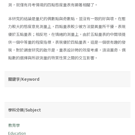
測，就僅有月考情境的四點態度量表有顯著相關了。
本研究的結論是量尺的偶數點與奇數點，並沒有一致的好與壞。在壓
力較大的態度意見測量上，四點量表較少被方法變異量所干擾，表現
優於五點量表；相反地，在情緒的測量上，由於五點量表的中間項提
供一個中等量的程度指標，表現優於四點量表。這是一個很有趣的發
現，對於調查研究的啟示是，量表設計時的效度考慮，須涵蓋奇、偶
點數的選擇與所欲測量的特質性質之間的交互影響。
關鍵字/Keyword
學科分類/Subject
教育學
Education