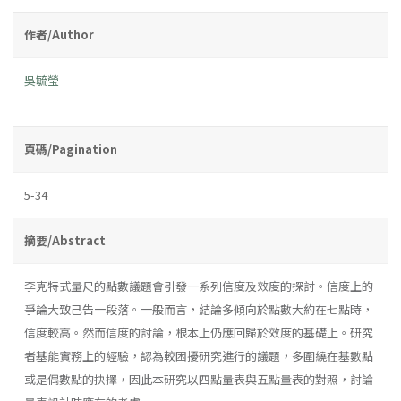
作者/Author
吳毓瑩
頁碼/Pagination
5-34
摘要/Abstract
李克特式量尺的點數議題會引發一系列信度及效度的探討。信度上的
爭論大致己告一段落。一般而言，結論多傾向於點數大約在七點時，
信度較高。然而信度的討論，根本上仍應回歸於效度的基礎上。研究
者基能實務上的經驗，認為較困擾研究進行的議題，多圍繞在基數點
或是偶數點的抉擇，因此本研究以四點量表與五點量表的對照，討論