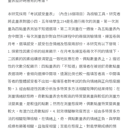
量表設計時應有的考慮。
本研究採用「考試感受量表」（內含16個項目）為檢驗工具。研究者
將此量表對國小四、五年級學生234是名進行兩次的測量，第一次測
量為四點量表另加不知道選項，第二次測量在一週後，為五點量表內
含中間頂。每次測量皆針對自然科課程中的兩個測驗情境，練習卷與
月考，選填感受，感受包含情緒及態度兩部份。本研究有以下發現：
1. 探索性因素分析的結果顯示，在月考及練習卷兩次不同的情境下，
二因素的因素結構很清楚且一致地反應在奇、偶點數量表上。2. 描述
性的次數分配顯示：四點量表的「不知道」選填者在被迫於奇數點量
表選項時，會傾向選擇中間項，遺漏比倒也較一般填答者高，中間填
答者的整體感受看不出如一般填答者對考試的負向情緒與正向態度趨
勢。3. 經由驗證性因素分析及多特質多方法相關矩陣的結果得知：在
測量情緒狀態時，奇數點量表含有較高的特質變異量與較低的測量方
法變異量，是較佳的點數；然而在測量態度時，偶數點量特質變異量
較大，有潛力比奇數點好。4. 就效標關聯效度而言，經由多特質多方
法的相關矩陣檢驗，在情緒上，奇、偶點數量表的情緒正負，與學期
成績有顯著相關，且強度相當；至能在態度上，對能學期成績的預