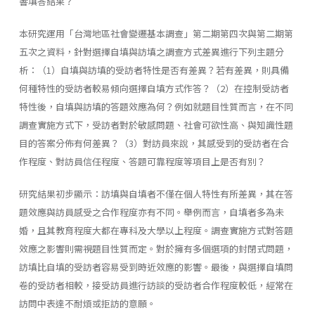
響填答結果？
本研究運用「台灣地區社會變遷基本調查」第二期第四次與第二期第
五次之資料，針對選擇自填與訪填之調查方式差異進行下列主題分
析：（1）自填與訪填的受訪者特性是否有差異？若有差異，則具備
何種特性的受訪者較易傾向選擇自填方式作答？（2）在控制受訪者
特性後，自填與訪填的答題效應為何？例如就題目性質而言，在不同
調查實施方式下，受訪者對於敏感問題、社會可欲性高、與知識性題
目的答案分佈有何差異？（3）對訪員來說，其感受到的受訪者在合
作程度、對訪員信任程度、答題可靠程度等項目上是否有別？
研究結果初步顯示：訪填與自填者不僅在個人特性有所差異，其在答
題效應與訪員感受之合作程度亦有不同。舉例而言，自填者多為未
婚，且其教育程度大都在專科及大學以上程度。調查實施方式對答題
效應之影響則需視題目性質而定。對於擁有多個選項的封閉式問題，
訪填比自填的受訪者容易受到時近效應的影響。最後，與選擇自填問
卷的受訪者相較，接受訪員進行訪談的受訪者合作程度較低，經常在
訪問中表達不耐煩或拒訪的意願。