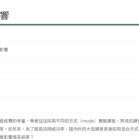
響
影響
查經費的考量，學者往往採用不同的方式（mode）實施調查。常見的
等。近年來，為了提高訪問成功率，國內外的大型調查逐漸採用混合方式
會影響填答結果？