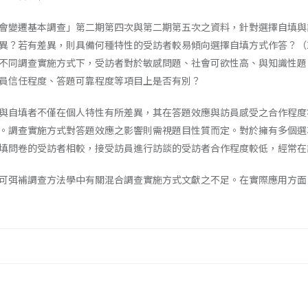
會變遷基本調查」第二期第四次與第二期第五次之資料，針對選擇自填與
異？若有差異，則具備何種特性的受訪者較易傾向選擇自填方式作答？（
不同調查實施方式下，受訪者對於敏感問題、社會可欲性高、與知識性題
員信任程度、答題可靠程度等項目上是否有別？
與自填者不僅在個人特性有所差異，其在答題效應與訪員感受之合作程度
。調查實施方式對答題效應之影響則需視題目性質而定。對於擁有多個選
填問卷的受訪者相較，接受訪員進行訪談的受訪者合作程度較低，經常在
可弭補調查方法學中有關混合調查實施方式文獻之不足。在實際應用方面