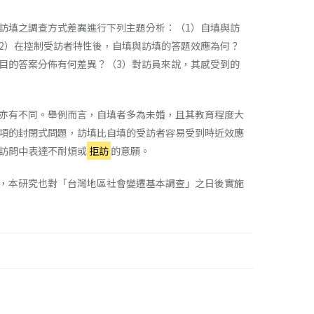
訪填之調查方式差異進行下列主題分析：（1）自填與訪
2）在控制受訪者特性後，自填與訪填的答題效應為何？
目的答案分佈有何差異？（3）對訪員來說，其感受到的
亦有不同。舉例而言，自填者多為未婚，且其教育程度大
項的封閉式問題，訪填比自填的受訪者容易受到時近效應
訪問中表達不耐煩或
拒訪
的意願。
，本研究也對「台灣地區社會變遷基本調查」之日後實施