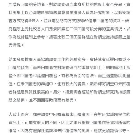
同階段回覆的受訪者，對於調查研究本身所持的態度上有否差異，資
料蒐集上以台灣地區鄉鎮級農會農業推廣人員為研究對象，以郵寄調
查方式訪得645人，並以電話訪問方式訪得69位未回覆者的資料。研
究程序上先比較各人口背景因素在三個回覆時段分佈的差異情況，以
作為統計控制上參考，接著比較三個回覆群組在對調查抱持態度上差
異情況。
結果發現推廣人員協助調查工作的經驗愈多，會使其有延遲回覆或不
回覆的傾向。而未回覆者在對調查研究的本質認知上，則明顯地比那
些立即回覆者和延遲回覆番，有較為負面的看法，而且這些態度測量
值，在未回覆者的群組中，也有較大的變異，顯示郵寄調查中未回覆
者群組是異質性很高的。另外，接觸調查經驗和對調查研究所持態度
間之關係，並不因回覆時段而有差異。
大致上而言，郵寄調查中回覆者和未回覆者間，在對研究議題提供的
資訊上，可能有很大的不同，因此如果只根據回覆者作答資料所做的
推論，因為有選擇性偏誤和未回覆偏誤的風險，應該更加謹慎保守。