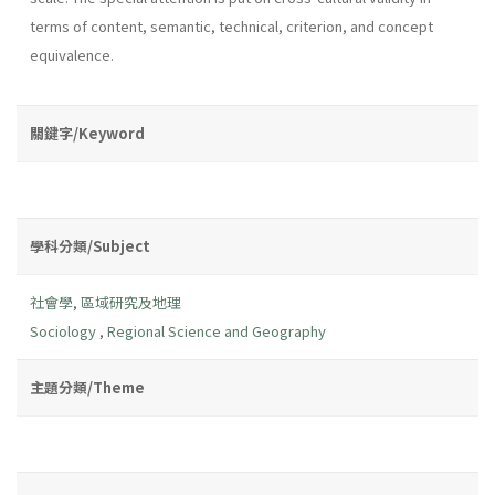
terms of content, semantic, technical, criterion, and concept
equivalence.
關鍵字/Keyword
學科分類/Subject
社會學
,
區域研究及地理
Sociology
,
Regional Science and Geography
主題分類/Theme