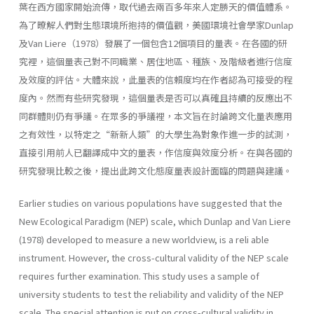
葉在西方國家開始流傳，取代過去兩百多年來人定勝天的價值體系。
為了暸解人們對生態環境所抱持的價值觀，美國環境社會學家Dunlap
及Van Liere（1978）發展了一個包含12個項目的量表。在各國的研
究裡，這個量表己對不同職業、居住地區、種族、及階級者進行信度
及效度的評估。大體來說，此量表的信賴度均在作者認為可接受的程
度內。然而有些研究發現，這個量表是否可以真確且持續的反應出不
同群體則仍有爭議。在眾多的爭議裡，本文旨在討論跨文化量表應用
之有效性，以特定之“新新人類”的大學生為對象作進一步的試測，
直接引用前人已翻譯成中文的量表，作信度與效度分析。在與各國的
研究發現比較之後，提出此跨文化態度量表設計面臨的問題與建議。
Earlier studies on various populations have suggested that the
New Ecological Paradigm (NEP) scale, which Dunlap and Van Liere
(1978) developed to measure a new worldview, is a reli able
instrument. However, the cross-cultural validity of the NEP scale
requires further examination. This study uses a sample of
university students to test the reliability and validity of the NEP
scale. The special attention is put on cross-cultural validity in