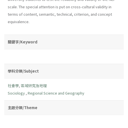
scale. The special attention is put on cross-cultural validity in
terms of content, semantic, technical, criterion, and concept
equivalence.
關鍵字/Keyword
學科分類/Subject
社會學
,
區域研究及地理
Sociology
,
Regional Science and Geography
主題分類/Theme