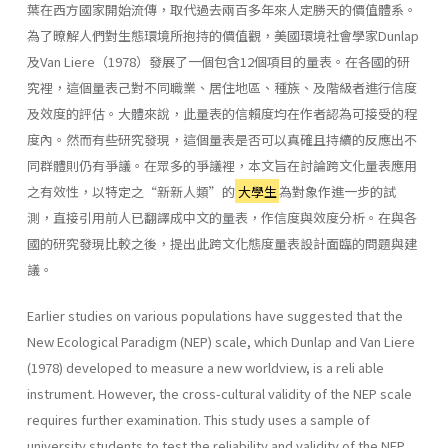
葉在西方國家開始流傳，取代過去兩百多年來人定勝天的價值體系。
為了暸解人們對生態環境所抱持的價值觀，美國環境社會學家Dunlap
及Van Liere（1978）發展了一個包含12個項目的量表。在各國的研
究裡，這個量表己對不同職業、居住地區、種族、及階級者進行信度
及效度的評估。大體來說，此量表的信賴度均在作者認為可接受的程
度內。然而有些研究發現，這個量表是否可以真確且持續的反應出不
同群體則仍有爭議。在眾多的爭議裡，本文旨在討論跨文化量表應用
之有效性，以特定之“新新人類”的
大學生
為對象作進一步的試
測，直接引用前人已翻譯成中文的量表，作信度與效度分析。在與各
國的研究發現比較之後，提出此跨文化態度量表設計面臨的問題與建
議。
Earlier studies on various populations have suggested that the
New Ecological Paradigm (NEP) scale, which Dunlap and Van Liere
(1978) developed to measure a new worldview, is a reli able
instrument. However, the cross-cultural validity of the NEP scale
requires further examination. This study uses a sample of
university students to test the reliability and validity of the NEP