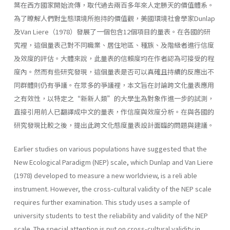
葉在西方國家開始流傳，取代過去兩百多年來人定勝天的價值體系。
為了暸解人們對生態環境所抱持的價值觀，美國環境社會學家Dunlap
及Van Liere（1978）發展了一個包含12個項目的量表。在各國的研
究裡，這個量表己對不同職業、居住地區、種族、及階級者進行信度
及效度的評估。大體來說，此量表的信賴度均在作者認為可接受的程
度內。然而有些研究發現，這個量表是否可以真確且持續的反應出不
同群體則仍有爭議。在眾多的爭議裡，本文旨在討論跨文化量表應用
之有效性，以特定之“新新人類”的大學生為對象作進一步的試測，
直接引用前人已翻譯成中文的量表，作信度與效度分析。在與各國的
研究發現比較之後，提出此跨文化態度量表設計面臨的問題與建議。
Earlier studies on various populations have suggested that the
New Ecological Paradigm (NEP) scale, which Dunlap and Van Liere
(1978) developed to measure a new worldview, is a reli able
instrument. However, the cross-cultural validity of the NEP scale
requires further examination. This study uses a sample of
university students to test the reliability and validity of the NEP
scale. The special attention is put on cross-cultural validity in