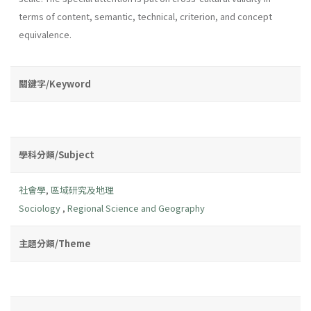
terms of content, semantic, technical, criterion, and concept
equivalence.
關鍵字/Keyword
學科分類/Subject
社會學
,
區域研究及地理
Sociology
,
Regional Science and Geography
主題分類/Theme