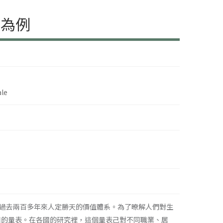
＂為例
ale
過去兩百多年來人定勝天的價值體系。為了暸解人們對生
2個項目的量表。在各國的研究裡，這個量表己對不同職業、居