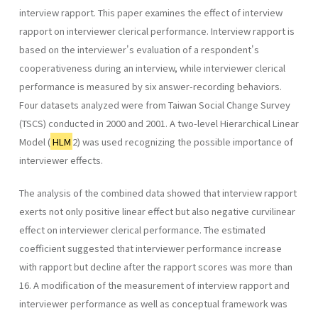
interview rapport. This paper examines the effect of interview
rapport on interviewer clerical performance. Interview rapport is
based on the interviewer's evaluation of a respondent's
cooperativeness during an interview, while interviewer clerical
performance is measured by six answer-recording behaviors.
Four datasets analyzed were from Taiwan Social Change Survey
(TSCS) conducted in 2000 and 2001. A two-level Hierarchical Linear
Model (
HLM
2) was used recognizing the possible importance of
interviewer effects.
The analysis of the combined data showed that interview rapport
exerts not only positive linear effect but also negative curvilinear
effect on interviewer clerical performance. The estimated
coefficient suggested that interviewer performance increase
with rapport but decline after the rapport scores was more than
16. A modification of the measurement of interview rapport and
interviewer performance as well as conceptual framework was