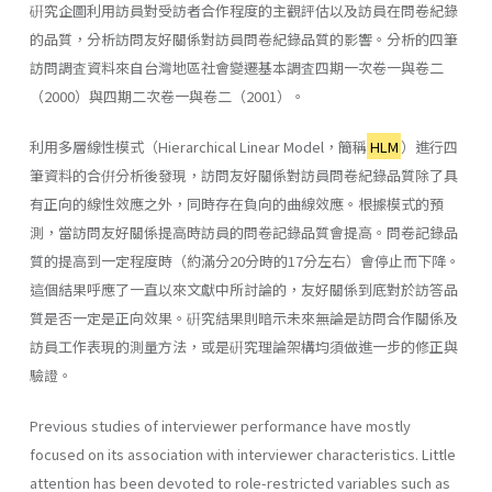
硏究企圖利用訪員對受訪者合作程度的主觀評估以及訪員在問卷紀錄
的品質，分析訪問友好關係對訪員問卷紀錄品質的影響。分析的四筆
訪問調査資料來自台灣地區社會變遷基本調査四期一次卷一與卷二
（2000）與四期二次卷一與卷二（2001）。
利用多層線性模式（Hierarchical Linear Model，簡稱
HLM
）進行四
筆資料的合倂分析後發現，訪問友好關係對訪員問卷紀錄品質除了具
有正向的線性效應之外，同時存在負向的曲線效應。根據模式的預
測，當訪問友好關係提高時訪員的問卷記錄品質會提高。問卷記錄品
質的提高到一定程度時（約滿分20分時的17分左右）會停止而下降。
這個結果呼應了一直以來文獻中所討論的，友好關係到底對於訪答品
質是否一定是正向效果。硏究結果則暗示未來無論是訪問合作關係及
訪員工作表現的測量方法，或是硏究理論架構均須做進一步的修正與
驗證。
Previous studies of interviewer performance have mostly
focused on its association with interviewer characteristics. Little
attention has been devoted to role-restricted variables such as