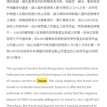
情的發展，國內產業受到的衝擊逐漸浮現，如般空、觀光、餐旅等部
門相繼受到重創，國人國內旅遊總人數也降低15.31%之多。本研究
針對國人在國內旅遊行為之改變，建立傳染疾病對國人國內旅遊需求
之模型，用調查問卷方式蒐集資料，進行實證分析，並以SARS防治
技術之研發為例，估計其對國人所產生之經濟效益。問卷調查結果顯
示， SARS的確對國人從事國內旅遊會產生負面之影響，從每位旅客
旅遊之平均值來看，因SARS醫療技術與疫苗研發所產生的經濟效益
大約是130元。如以全國平均每年國內旅遊總人次1億人次來計算，研
發SARS防治技術在刺激國內旅遊活動上所產生的之經濟效益大約將
近130億元。
The spread of Severe Acute Respiratory Syndrome(SARS) since
February has exerted profound impact on the business situation
of various sectors in
Taiwan
. This study employs the travel cost
model to estimate how domestic tourism is affected by the
outbreak of SARS. Our empirical results verify that the negative
impact of SARS on people willingness to travel is very significant.
Therefore, the travel and tourism sectors must be prepared to