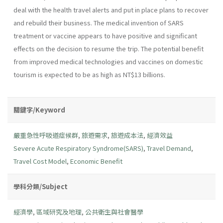
deal with the health travel alerts and put in place plans to recover
and rebuild their business. The medical invention of SARS
treatment or vaccine appears to have positive and significant
effects on the decision to resume the trip. The potential benefit
from improved medical technologies and vaccines on domestic
tourism is expected to be as high as NT$13 billions.
關鍵字/Keyword
嚴重急性呼吸道症候群
,
旅遊需求
,
旅遊成本法
,
經濟效益
Severe Acute Respiratory Syndrome(SARS)
,
Travel Demand
,
Travel Cost Model
,
Economic Benefit
學科分類/Subject
經濟學
,
區域研究及地理
,
公共衛生與社會醫學