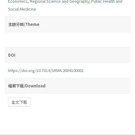
Economics
,
Regional Science and Geography
,
Public Health and
Social Medicine
主題分類/Theme
DOI
https://doi.org/10.7014/SRMA.2004100001
檔案下載/Download
全文下載