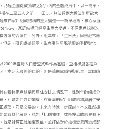
上，乃是企圖從被抽取之家戶內的全體成員中，以一簡單、
的規模在三至五人之間──因此，無法達到大數法則所欲兌
，則是來自家戶組成結構的重大變遷──簡單地說，核心家庭
arter以來，家庭結構已經產生重大變遷，不僅家戶規模改
樣方法的合法性。另外，近年來，「生日法」固然經常應
m。但是，研究證據顯示，生育事件呈現明顯的季節變化，
2000年臺灣人口普查資料作為基礎，重複模擬各種戶
況。本研究最終的目的，則是藉由電腦模擬結果，試圖瞭
其在獨特家戶結構與居住安排之情況下，性別年齡組成分
題，則是如何適切加權。在臺灣的家戶組成結構與居住安
正處理，乃是必要的，未來有待進一步探討。本文雖然援
能還有其他策略，諸如「比例抽樣」或是按母體結果修正
，就是計算正確加權數值，並評估對於抽樣變異所造成影