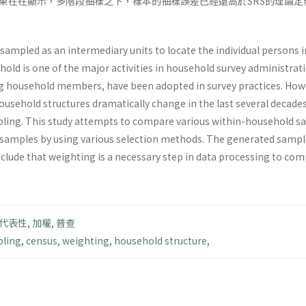
果在在顯示，多階段抽樣之下，樣本的抽樣誤差已經遠高於SRS的理論
 sampled as an intermediary units to locate the individual persons
ld is one of the major activities in household survey administrat
ng household members, have been adopted in survey practices. How
ousehold structures dramatically change in the last several decad
ling. This study attempts to compare various within-household s
samples by using various selection methods. The generated sample
clude that weighting is a necessary step in data processing to c
代表性
,
加權
,
普查
pling
,
census
,
weighting
,
household structure
,