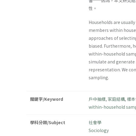
響──因為，本文研究結
性。
Households are usually
members within househo
approaches of selecti
biased. Furthermore, h
within-household samp
simulate and generate 
representation. We con
sampling.
關鍵字/Keyword
戶中抽樣
,
家庭結構
,
樣本
within-household sam
學科分類/Subject
社會學
Sociology