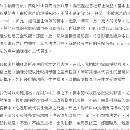
戶中抽樣方法，自從Kish首先提出以來，雖然歷經各種修正調整，基本
取受訪者。由於家戶的規模有限，不僅不是infinite，甚至，多數家戶
omness），於是，經常產生偏誤的樣本。近數十年來，另一更大的衝擊
其他形式的家庭結構也是日漸盛行。也就是說，自Kish或Troldahl-C
組成也是完全改觀。那麼，此一家戶結構變遷局面，將會影響是類戶中抽
法所進行之戶中抽樣，其合法性前提，就是預設生日的分配乃是unifor
法的戶中抽樣樣本之代表性。
各種家戶抽樣法所產生的樣本之代表性，在此，我們援用電腦模擬方法，以
藉此建立抽樣分配以比較與母體之差異程度，瞭解其樣本代表性的呈現狀
結構下，如何運用適切的戶中抽樣法，以抽取隨機具代表性之受訪樣本。
我們可以明確指出，採用戶中抽樣之下，樣本的代表性必然受到影響，尤
然後果，援用加權途徑似乎可以改善樣本代表性，不過，由此引發新的課
得樣本，必定形成代表性偏誤之問題。因此，對於戶中抽樣所得樣本的修
題，卻又引發許多實務課題，也必須加以探討。除了引用加權法之外，可
替代途徑。不過，不論是加權、比例抽樣、或尾數修正，都面臨另一難題