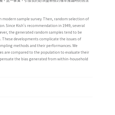
定義，此一事實，引發我們必須重新檢討樣本推論時的合法
 in modern sample survey. Then, random selection of
ion. Since Kish's recommendation in 1949, several
ever, the generated random samples tend to be
es. These developments complicate the issues of
ampling methods and their performances. We
s are compared to the population to evaluate their
ompensate the bias generated from within-household