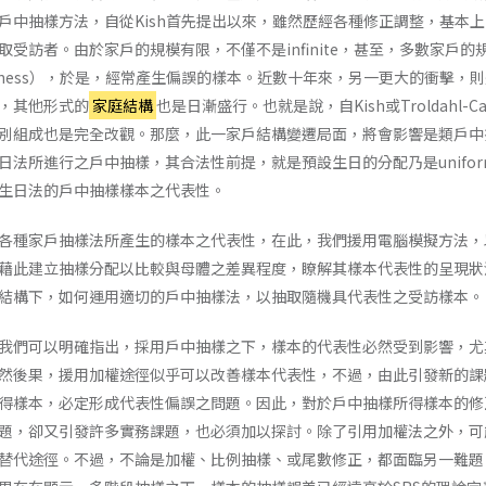
戶中抽樣方法，自從Kish首先提出以來，雖然歷經各種修正調整，基本
取受訪者。由於家戶的規模有限，不僅不是infinite，甚至，多數家戶
omness），於是，經常產生偏誤的樣本。近數十年來，另一更大的衝擊
，其他形式的
家庭結構
也是日漸盛行。也就是說，自Kish或Troldahl-Ca
別組成也是完全改觀。那麼，此一家戶結構變遷局面，將會影響是類戶中
日法所進行之戶中抽樣，其合法性前提，就是預設生日的分配乃是unifo
生日法的戶中抽樣樣本之代表性。
各種家戶抽樣法所產生的樣本之代表性，在此，我們援用電腦模擬方法，以
藉此建立抽樣分配以比較與母體之差異程度，瞭解其樣本代表性的呈現狀
結構下，如何運用適切的戶中抽樣法，以抽取隨機具代表性之受訪樣本。
我們可以明確指出，採用戶中抽樣之下，樣本的代表性必然受到影響，尤
然後果，援用加權途徑似乎可以改善樣本代表性，不過，由此引發新的課
得樣本，必定形成代表性偏誤之問題。因此，對於戶中抽樣所得樣本的修
題，卻又引發許多實務課題，也必須加以探討。除了引用加權法之外，可
替代途徑。不過，不論是加權、比例抽樣、或尾數修正，都面臨另一難題