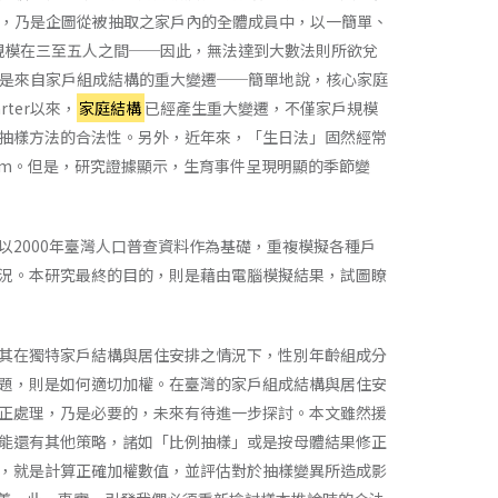
上，乃是企圖從被抽取之家戶內的全體成員中，以一簡單、
的規模在三至五人之間──因此，無法達到大數法則所欲兌
，則是來自家戶組成結構的重大變遷──簡單地說，核心家庭
rter以來，
家庭結構
已經產生重大變遷，不僅家戶規模
抽樣方法的合法性。另外，近年來，「生日法」固然經常
rm。但是，研究證據顯示，生育事件呈現明顯的季節變
2000年臺灣人口普查資料作為基礎，重複模擬各種戶
況。本研究最終的目的，則是藉由電腦模擬結果，試圖瞭
其在獨特家戶結構與居住安排之情況下，性別年齡組成分
題，則是如何適切加權。在臺灣的家戶組成結構與居住安
正處理，乃是必要的，未來有待進一步探討。本文雖然援
能還有其他策略，諸如「比例抽樣」或是按母體結果修正
，就是計算正確加權數值，並評估對於抽樣變異所造成影