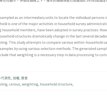
果在在顯示，多階段抽樣之下，樣本的抽樣誤差已經遠高於SRS的理論
 sampled as an intermediary units to locate the individual persons
ld is one of the major activities in household survey administrat
ng household members, have been adopted in survey practices. How
ousehold structures dramatically change in the last several decad
ling. This study attempts to compare various within-household s
samples by using various selection methods. The generated sample
clude that weighting is a necessary step in data processing to c
本代表性
,
加權
,
普查
pling
,
census
,
weighting
,
household structure
,