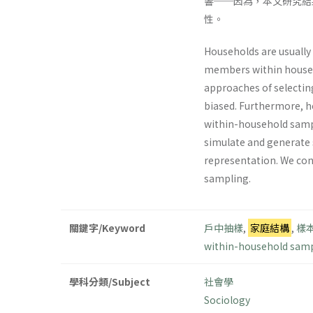
響──因為，本文研究結
性。
Households are usually
members within househo
approaches of selecti
biased. Furthermore, h
within-household samp
simulate and generate 
representation. We con
sampling.
關鍵字/Keyword
戶中抽樣
,
家庭結構
,
樣
within-household sam
學科分類/Subject
社會學
Sociology