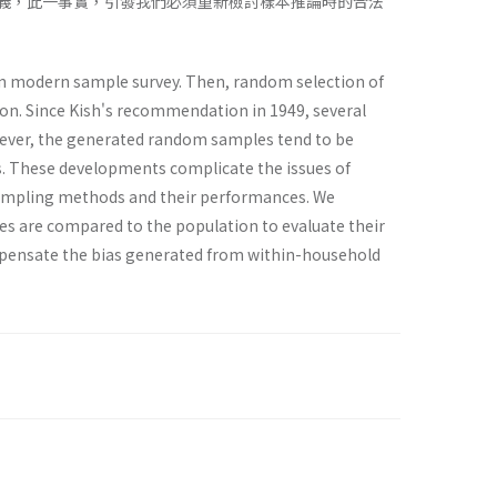
定義，此一事實，引發我們必須重新檢討樣本推論時的合法
 in modern sample survey. Then, random selection of
ion. Since Kish's recommendation in 1949, several
ever, the generated random samples tend to be
es. These developments complicate the issues of
ampling methods and their performances. We
s are compared to the population to evaluate their
ompensate the bias generated from within-household