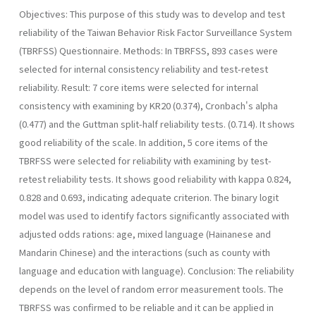
Objectives: This purpose of this study was to develop and test
reliability of the Taiwan Behavior Risk Factor Surveillance System
(TBRFSS) Questionnaire. Methods: In TBRFSS, 893 cases were
selected for internal consistency reliability and test-retest
reliability. Result: 7 core items were selected for internal
consistency with examining by KR20 (0.374), Cronbach's alpha
(0.477) and the Guttman split-half reliability tests. (0.714). It shows
good reliability of the scale. In addition, 5 core items of the
TBRFSS were selected for reliability with examining by test-
retest reliability tests. It shows good reliability with kappa 0.824,
0.828 and 0.693, indicating adequate criterion. The binary logit
model was used to identify factors significantly associated with
adjusted odds rations: age, mixed language (Hainanese and
Mandarin Chinese) and the interactions (such as county with
language and education with language). Conclusion: The reliability
depends on the level of random error measurement tools. The
TBRFSS was confirmed to be reliable and it can be applied in