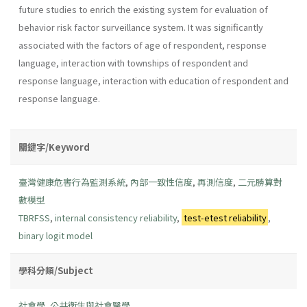
future studies to enrich the existing system for evaluation of
behavior risk factor surveillance system. It was significantly
associated with the factors of age of respondent, response
language, interaction with townships of respondent and
response language, interaction with education of respondent and
response language.
關鍵字/Keyword
臺灣健康危害行為監測系統
,
內部一致性信度
,
再測信度
,
二元勝算對
數模型
TBRFSS
,
internal consistency reliability
,
test-etest reliability
,
binary logit model
學科分類/Subject
社會學
,
公共衛生與社會醫學