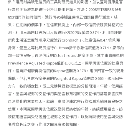
係？進而討論缺乏信度的工具對研究結果的影響，並以臺灣健康危害
行為監測系統為例進行分析且提出建議。方法：2008年TBRFSS 使用
893個再測訪問個案，進行再次接觸且選擇五個題目進行測量。結
果：在完訪的個案中，在信度檢測上，內部一致信度依照資料格式檢
測，利用三高題目等名目尺度進行KR20信度值為0.374、利用自評健
康與生活滿意度等順序尺度進行Cronbach's α信度值為0.477與利用
身高、體重之等比尺度進行Guttman折半係數信度值為0.714，顯示內
部一致性良好；再測信度則以test-retest信度測量，其中事實題型的
Prevalence Adjusted Kappa值都在0.6以上，顯示再測信度的信度良
好，但自評健康再測信度的Kappa值則為0.378，兩次回答一致的現象
偏低，但若考慮程度差異的Weighted Kappa值則為0.665，顯示回答
方向一致的穩定性。從二元勝算對數模型的分析可知，年齡、使用語
言、語言與城鄉的交互作用與語言教育程度的交互作用都是影響民眾
再測變化的主要原因。結論：臺灣健康危害行為監測系統具有良好之
信度，本研究顯示再測信度改變與受訪者的年齡、訪談使用語言、訪
談使用語言與受訪者居住城鄉之交互作用，以及訪談使用語言與受訪
者教育程度之交互作用之間具有顯著相關。