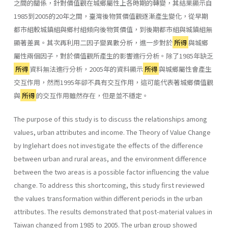
之間的關係，針對價值觀在城鄉屬性上各時期的轉變，其結果顯示自
1985到2005的20年之間，臺灣後物質價值觀逐漸產生變化，從早期
都市組較城鎮組與鄉村組傾向後物質價值，到後期都市組與城鎮組無
顯著差異。其次再利用二因子變異數分析，進一步對於
所得
與城鄉
屬性兩個因子，對於價值觀所產生的影響進行分析。除了1985年缺乏
所得
資料無法進行分析，2005年的資料顯示
所得
與城鄉屬性會產生
交互作用，然而1995年卻不具有交互作用，這可能代表著城鄉價值觀
與
所得
的交互作用雖然存在，但是並不穩定。
The purpose of this study is to discuss the relationships among
values, urban attributes and income. The Theory of Value Change
by Inglehart does not investigate the effects of the difference
between urban and rural areas, and the environment difference
between the two areas is a possible factor influencing the value
change. To address this shortcoming, this study first reviewed
the values transformation within different periods in the urban
attributes. The results demonstrated that post-material values in
Taiwan changed from 1985 to 2005. The urban group showed