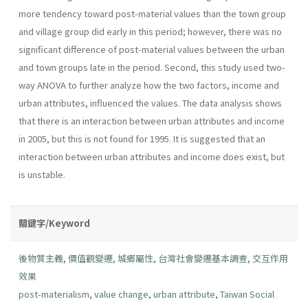
more tendency toward post-material values than the town group
and village group did early in this period; however, there was no
significant difference of post-material values between the urban
and town groups late in the period. Second, this study used two-
way ANOVA to further analyze how the two factors, income and
urban attributes, influenced the values. The data analysis shows
that there is an interaction between urban attributes and income
in 2005, but this is not found for 1995. It is suggested that an
interaction between urban attributes and income does exist, but
is unstable.
關鍵字/Keyword
後物質主義
,
價值觀變遷
,
城鄉屬性
,
台灣社會變遷基本調查
,
交互作用
效果
post-materialism
,
value change
,
urban attribute
,
Taiwan Social