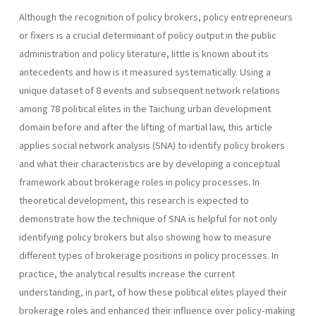
Although the recognition of policy brokers, policy entrepreneurs
or fixers is a crucial determinant of policy output in the public
administration and policy literature, little is known about its
antecedents and how is it measured systematically. Using a
unique dataset of 8 events and subsequent network relations
among 78 political elites in the Taichung urban development
domain before and after the lifting of martial law, this article
applies social network analysis (SNA) to identify policy brokers
and what their characteristics are by developing a conceptual
framework about brokerage roles in policy processes. In
theoretical development, this research is expected to
demonstrate how the technique of SNA is helpful for not only
identifying policy brokers but also showing how to measure
different types of brokerage positions in policy processes. In
practice, the analytical results increase the current
understanding, in part, of how these political elites played their
brokerage roles and enhanced their influence over policy-making