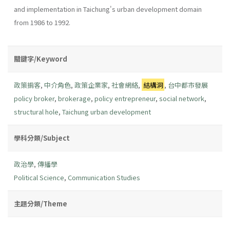
and implementation in Taichung's urban development domain
from 1986 to 1992.
關鍵字/Keyword
政策掮客
,
中介角色
,
政策企業家
,
社會網絡
,
結構洞
,
台中都市發展
policy broker
,
brokerage
,
policy entrepreneur
,
social network
,
structural hole
,
Taichung urban development
學科分類/Subject
政治學
,
傳播學
Political Science
,
Communication Studies
主題分類/Theme