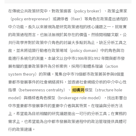
在傳統公共政策研究中，對政策掮客（policy broker）、政策企業家
（policy entrepreneur）或調停者（fixer）等角色在政策產出過程的
中介功能，長久以來被視為是研究政策過程的核心議題之一，就現實
的政策過程而言，也無法無視於其存在的價值。然檢閱相關文獻，公
共行政學界對於政策中介角色的討論大多點到為止，缺乏分析工具之
故，並未將這類行動者在政策場域（policy domain）中的角色與功
能進行系統化的測量。本論文以台中市1986年到1992 年間與都市發
展有關的重要政策事件為分析案例，採用行動體系理論（action
system theory）的架構，蒐集台中市78個都市政策菁英參與8個重
要都市發展事件的社會網絡資料，並透過社會網絡分析的中介中心性
指標（betweenness centrality）、
結構洞
模型（structure hole
model）與橋樑者角色模型（brokerage role model），找出影響台
中市重要都市發展事件的重要中介者與其特質。在理論與分析方法
上，希望能為目前相關的研究議題提出一可行的分析工具；在實務的
需求上，也希望能為台中都市發展政策過程中的政治管理提供具體可
行的政策建議。