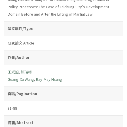
Policy Processes: The Case of Taichung City's Development
Domain Before and After the Lifting of Martial Law
論文屬性/Type
研究論文 Article
作者/Author
王光旭
,
熊瑞梅
Guang-Xu Wang
,
Ray-May Hsung
頁碼/Pagination
31-88
摘要/Abstract