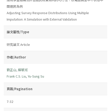
間選民為例
Adjusting Survey Response Distributions Using Multiple
Imputation: A Simulation with External Validation
論文屬性/Type
研究論文 Article
作者/Author
劉正山
,
蘇毓淞
Frank C.S. Liu
,
Yu-Sung Su
頁碼/Pagination
7-32