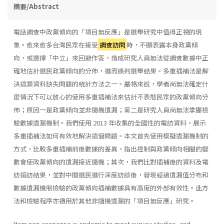
摘要/Abstract
電話調查中政黨傾向的「項目無反應」是選舉研究中值得正視的現
象。愈來愈多台灣民眾在接受
調查訪問
時，不願表露本身政黨傾
向，或選擇「中立」來回避作答，造成研究人員無法從調查數據中正
確地估計選民政黨傾向的分佈，進而誤判選舉結果。多重插補法是解
決這類資料缺失問題的統計方法之一。嚴格來說，學者尚無法確定什
麼情況下可以放心的使用多重插補法來估計不表態民眾的政黨傾向分
佈；原因一是政黨傾向並非隨機遺漏；第二是研究人員尚無法掌握檢
驗數據遺漏機制。我們使用 2013 年收集的全國性的電訪資料，展示
多重插補法如何有效地解決這個問題。本文首先使用模擬遺漏機制的
方式，比較多重插補前後數據的差異，指出控制與政黨傾向相關的變
數會使政黨傾向的遺漏接近隨機；其次，我們比對插補後的資料及電
訪追訪結果，並對中間選民進行深度訪談後，發現經過遺漏值分布和
數據遺漏機制檢驗的政黨傾向插補數據具有高度的外部有效性。此方
法和檢驗程序亦適用於其他非隨機遺漏的「項目無反應」研究。
Item non-response is endemic to most survey studies, and