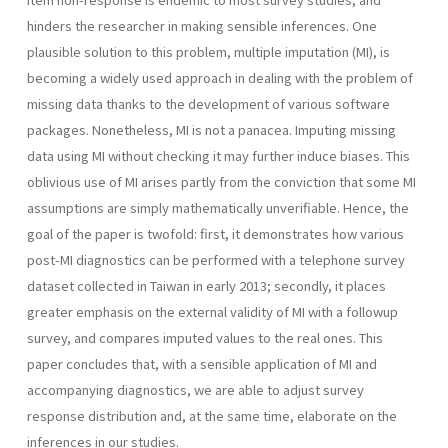
hinders the researcher in making sensible inferences. One
plausible solution to this problem, multiple imputation (MI), is
becoming a widely used approach in dealing with the problem of
missing data thanks to the development of various software
packages. Nonetheless, MI is not a panacea. Imputing missing
data using MI without checking it may further induce biases. This
oblivious use of MI arises partly from the conviction that some MI
assumptions are simply mathematically unverifiable. Hence, the
goal of the paper is twofold: first, it demonstrates how various
post-MI diagnostics can be performed with a telephone survey
dataset collected in Taiwan in early 2013; secondly, it places
greater emphasis on the external validity of MI with a followup
survey, and compares imputed values to the real ones. This
paper concludes that, with a sensible application of MI and
accompanying diagnostics, we are able to adjust survey
response distribution and, at the same time, elaborate on the
inferences in our studies.