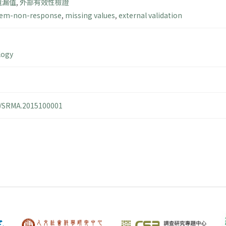
遺漏值
,
外部有效性檢證
tem-non-response
,
missing values
,
external validation
logy
14/SRMA.2015100001