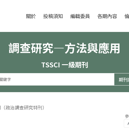
跳至中央區塊/Main Content
:::
期刊
關於
投稿須知
編輯委員
各期內容
調查研究—方法與應用
TSSCI 一級期刊
4期（政治調查研究特刊）