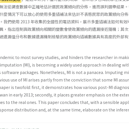
無法從調查數據中正確地估計選民政黨傾向的分佈，進而誤判選舉結果。
什麼情況下可以放心的使用多重插補法來估計不表態民眾的政黨傾向分佈
。我們使用 2013 年收集的全國性的電訪資料，展示多重插補法如何有
異，指出控制與政黨傾向相關的變數會使政黨傾向的遺漏接近隨機；其次
過遺漏值分布和數據遺漏機制檢驗的政黨傾向插補數據具有高度的外部有
ndemic to most survey studies, and hinders the researcher in makin
 imputation (MI), is becoming a widely used approach in dealing wi
 software packages. Nonetheless, MI is not a panacea. Imputing mis
ivious use of MI arises partly from the conviction that some MI ass
paper is twofold: first, it demonstrates how various post-MI diagn
wan in early 2013; secondly, it places greater emphasis on the extern
s to the real ones. This paper concludes that, with a sensible app
esponse distribution and, at the same time, elaborate on the inferen