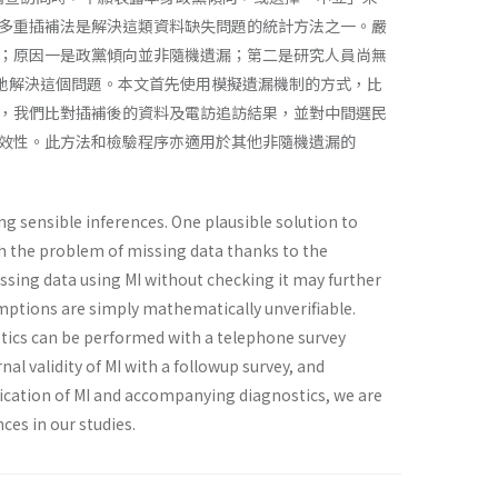
多重插補法是解決這類資料缺失問題的統計方法之一。嚴
；原因一是政黨傾向並非隨機遺漏；第二是研究人員尚無
效地解決這個問題。本文首先使用模擬遺漏機制的方式，比
，我們比對插補後的資料及電訪追訪結果，並對中間選民
效性。此方法和檢驗程序亦適用於其他非隨機遺漏的
g sensible inferences. One plausible solution to
th the problem of missing data thanks to the
sing data using MI without checking it may further
umptions are simply mathematically unverifiable.
ostics can be performed with a telephone survey
al validity of MI with a followup survey, and
lication of MI and accompanying diagnostics, we are
ces in our studies.