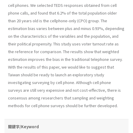
cell phones. We selected TEDS responses obtained from cell
phone calls, and found that 6.2% of the total population older
than 20 years old is the cellphone-only (CPO) group. The
estimation bias varies between plus and minus 0.93%, depending
on the characteristics of the variables and the population, and
their political propensity. This study uses voter turnout rate as
the reference for comparison. The results show that weighted
estimation improves the bias in the traditional telephone survey.
With the results of this paper, we would like to suggest that
Taiwan should be ready to launch an exploratory study
investigating surveying by cell phone. Although cell phone
surveys are still very expensive and not cost-effective, there is
consensus among researchers that sampling and weighting
methods for cell phone surveys should be further developed.
關鍵字/Keyword