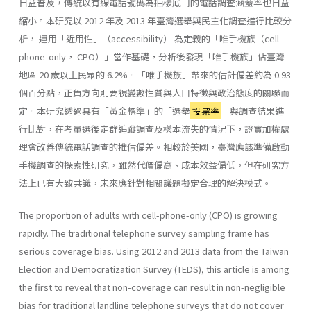
日益普及，傳統以有線電話號碼為抽樣底冊的電話調查涵蓋率也日益
縮小。本研究以 2012 年及 2013 年臺灣選舉與民主化調查進行比較分
析， 運用「近用性」（accessibility） 為定義的「唯手機族（cell-
phone-only， CPO）」當作基礎，分析後發現「唯手機族」佔臺灣
地區 20 歲以上民眾的 6.2%。「唯手機族」帶來的估計偏差約為 0.93
個百分點，正負方向則要視變數性質與人口特徵與政治態度的關聯而
定。本研究透過具有「黃金標準」的「選舉
投票率
」與調查結果進
行比對，在考量選後定群追蹤調查及樣本流失的情況下，證實加權處
理會改善傳統電話調查的推估偏差。相較於美國，臺灣應該準備啟動
手機調查的探索性研究，雖然代價偏高、成本效益偏低，但在研究方
法上已有大致共識，未來應針對相關議題擬定合理的解決模式。
The proportion of adults with cell-phone-only (CPO) is growing
rapidly. The traditional telephone survey sampling frame has
serious coverage bias. Using 2012 and 2013 data from the Taiwan
Election and Democratization Survey (TEDS), this article is among
the first to reveal that non-coverage can result in non-negligible
bias for traditional landline telephone surveys that do not cover