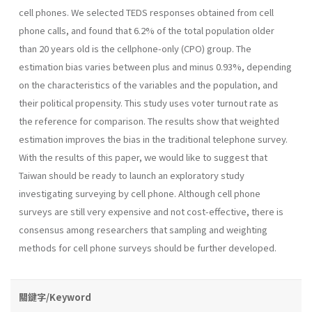
cell phones. We selected TEDS responses obtained from cell
phone calls, and found that 6.2% of the total population older
than 20 years old is the cellphone-only (CPO) group. The
estimation bias varies between plus and minus 0.93%, depending
on the characteristics of the variables and the population, and
their political propensity. This study uses voter turnout rate as
the reference for comparison. The results show that weighted
estimation improves the bias in the traditional telephone survey.
With the results of this paper, we would like to suggest that
Taiwan should be ready to launch an exploratory study
investigating surveying by cell phone. Although cell phone
surveys are still very expensive and not cost-effective, there is
consensus among researchers that sampling and weighting
methods for cell phone surveys should be further developed.
關鍵字/Keyword