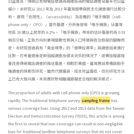
日益普及，傳統以有線電話號碼為抽樣底冊的電話調查涵蓋率也日益
縮小。本研究以 2012 年及 2013 年臺灣選舉與民主化調查進行比較分
析， 運用「近用性」（accessibility） 為定義的「唯手機族（cell-
phone-only， CPO）」當作基礎，分析後發現「唯手機族」佔臺灣
地區 20 歲以上民眾的 6.2%。「唯手機族」帶來的估計偏差約為 0.93
個百分點，正負方向則要視變數性質與人口特徵與政治態度的關聯而
定。本研究透過具有「黃金標準」的「選舉投票率」與調查結果進行
比對，在考量選後定群追蹤調查及樣本流失的情況下，證實加權處理
會改善傳統電話調查的推估偏差。相較於美國，臺灣應該準備啟動手
機調查的探索性研究，雖然代價偏高、成本效益偏低，但在研究方法
上已有大致共識，未來應針對相關議題擬定合理的解決模式。
The proportion of adults with cell-phone-only (CPO) is growing
rapidly. The traditional telephone survey
sampling frame
has
serious coverage bias. Using 2012 and 2013 data from the Taiwan
Election and Democratization Survey (TEDS), this article is among
the first to reveal that non-coverage can result in non-negligible
bias for traditional landline telephone surveys that do not cover