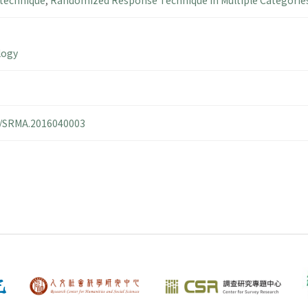
technique
,
Randomized Response Technique in Multiple Categorie
logy
14/SRMA.2016040003