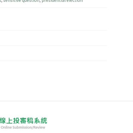
s
,
sensitive question
,
presidential election