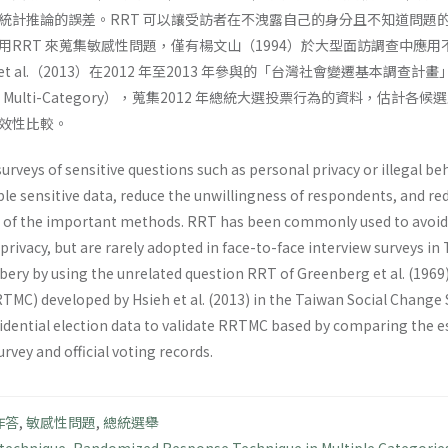
統計推論的誤差。RRT 可以讓受訪者在不洩露自己的身分且不知道問題
用RRT 來蒐集敏感性問題，僅有楊文山（1994）於大型面訪調查中應
et al.（2013）在2012 年至2013 年參與的「台灣社會變遷基本調查
ique in Multi-Category），蒐集2012 年總統大選投票行為的
效性比較。
l surveys of sensitive questions such as personal privacy or illegal 
iable sensitive data, reduce the unwillingness of respondents, and
 of the important methods. RRT has been commonly used to avoid b
rivacy, but are rarely adopted in face-to-face interview surveys in 
ibery by using the unrelated question RRT of Greenberg et al. (19
TMC) developed by Hsieh et al. (2013) in the Taiwan Social Change 
idential election data to validate RRTMC based by comparing the es
rvey and official voting records.
作答
,
敏感性問題
,
總統選舉