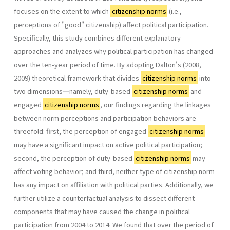
focuses on the extent to which
citizenship norms
(i.e.,
perceptions of "good" citizenship) affect political participation.
Specifically, this study combines different explanatory
approaches and analyzes why political participation has changed
over the ten-year period of time. By adopting Dalton's (2008,
2009) theoretical framework that divides
citizenship norms
into
two dimensions—namely, duty-based
citizenship norms
and
engaged
citizenship norms
, our findings regarding the linkages
between norm perceptions and participation behaviors are
threefold: first, the perception of engaged
citizenship norms
may have a significant impact on active political participation;
second, the perception of duty-based
citizenship norms
may
affect voting behavior; and third, neither type of citizenship norm
has any impact on affiliation with political parties. Additionally, we
further utilize a counterfactual analysis to dissect different
components that may have caused the change in political
participation from 2004 to 2014. We found that over the period of