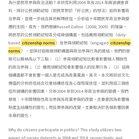
為什麼民眾參與政治活動？本研究利用2004 年及2014 年兩波調查資
料，探討公民規範認知（即民眾對於「好公民」的想法）如何影響政
治參與，並進一步結合其他解釋途徑，分析這十年間民眾政治參與變
遷的主因。首先，我們根據Russell Dalton（2008; 2009）的理論，
將民眾的公民規範認知區分成兩個構面，包括義務規範認知（duty-
based
citizenship norms
）及參與規範認知（engaged
citizenship
norms
），並探討這兩個規範構面與政治參與行為的連結。我們的發
現可以歸納為以下三點：（1）參與規範認知比較會影響個人積極性
的政治參與；（2）義務規範認知會影響個人的投票行為；（3）這兩
個構面都不會影響一個人是否成為政黨黨員。其次，本文將前述文化
價值的分析途徑結合社會結構途徑及心理態度途徑，並利用這三個途
徑所建構的影響因素，分析2004 年到2014 年政治參與的變遷。我們
發現：十年間積極性政治參與及政黨參與的改變，主要是因為影響機
制產生結構性的變化；而投票參與的改變，主要取決於各個影響因素
本身的變化。
Why do citizens participate in politics? This study utilizes two
waves of survey datasets in 2004 and 2014, respectively, and