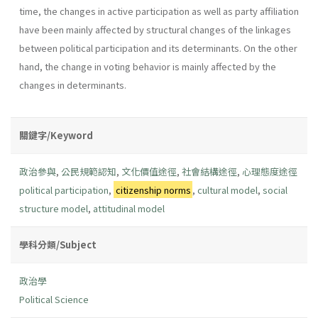
time, the changes in active participation as well as party affiliation
have been mainly affected by structural changes of the linkages
between political participation and its determinants. On the other
hand, the change in voting behavior is mainly affected by the
changes in determinants.
關鍵字/Keyword
政治參與
,
公民規範認知
,
文化價值途徑
,
社會結構途徑
,
心理態度途徑
political participation
,
citizenship norms
,
cultural model
,
social
structure model
,
attitudinal model
學科分類/Subject
政治學
Political Science