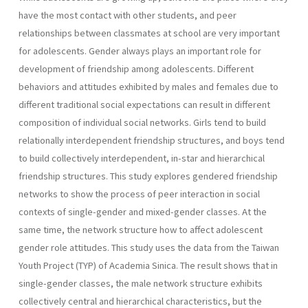
have the most contact with other students, and peer
relationships between classmates at school are very important
for adolescents. Gender always plays an important role for
development of friendship among adolescents. Different
behaviors and attitudes exhibited by males and females due to
different traditional social expectations can result in different
composition of individual social networks. Girls tend to build
relationally interdependent friendship structures, and boys tend
to build collectively interdependent, in-star and hierarchical
friendship structures. This study explores gendered friendship
networks to show the process of peer interaction in social
contexts of single-gender and mixed-gender classes. At the
same time, the network structure how to affect adolescent
gender role attitudes. This study uses the data from the Taiwan
Youth Project (TYP) of Academia Sinica. The result shows that in
single-gender classes, the male network structure exhibits
collectively central and hierarchical characteristics, but the