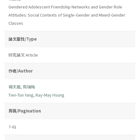
Gendered Adolescent Friendship Networks and Gender Role
Attitudes: Social Contexts of Single-Gender and Mixed-Gender
Classes
論文屬性/Type
研究論文 Article
作者/Author
楊天盾
,
熊瑞梅
Tien-Tun Yang
,
Ray-May Hsung
頁碼/Pagination
7-61