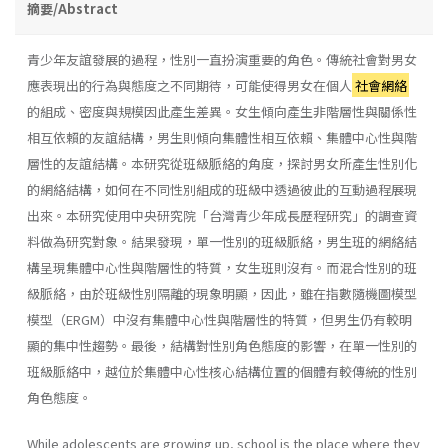
摘要/Abstract
青少年友誼發展的過程，性別一直扮演重要的角色。傳統社會對男女
應表現出的行為與態度之不同期待，可能使得男女在個人
社會網絡
的組成、密度與規模因此產生差異。女生傾向產生非階層性與關係性
相互依賴的友誼結構，男生則傾向集體性相互依賴、集體中心性與階
層性的友誼結構。本研究從班級脈絡的角度，探討男女所產生性別化
的網絡結構，如何在不同性別組成的班級中透過彼此的互動過程展現
出來。本研究使用中央研究院「台灣青少年成長歷程研究」的調查資
料做為研究對象。結果發現，單一性別的班級脈絡，男生班的網絡結
構呈現集體中心性與階層性的特質，女生班則沒有。而混合性別的班
級脈絡，由於班級性別隔離的現象明顯，因此，雖在指數隨機圖模型
模型（ERGM）中沒有集體中心性與階層性的特質，但男生仍有較明
顯的集中性趨勢。最後，結構對性別角色態度的影響，在單一性別的
班級脈絡中，越位於集體中心性核心結構位置的個體有較傳統的性別
角色態度。
While adolescents are growing up, school is the place where they