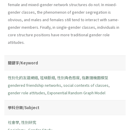
female and mixed-gender network structures do not. In mixed-
gender classes, the phenomenon of gender segregation is
obvious, and males and females still tend to interact with same-
gender members. Finally, in single-gender classes, individuals in
core structure positions have more traditional gender role
attitudes.
關鍵字/Keyword
性別化的友誼網絡
,
班級脈絡
,
性別角色態度
,
指數隨機圖模型
gendered friendship networks
,
social contexts of classes
,
gender role attitudes
,
Exponential Random Graph Model
學科分類/Subject
社會學
,
性別研究
Sociology
,
Gender Study