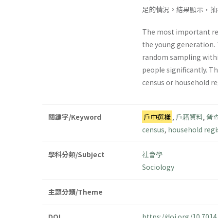
足的情況。結果顯示，抽
The most important rea
the young generation. 
random sampling within
people significantly. T
census or household reg
關鍵字/Keyword
戶中選樣
,
戶籍資料
,
普
census
,
household regi
學科分類/Subject
社會學
Sociology
主題分類/Theme
DOI
https://doi.org/10.70