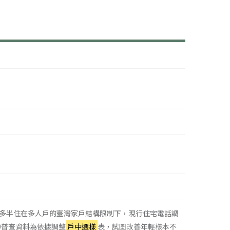
多半住在多人戶的臺灣家戶結構限制下，現行住宅電話調
0普查資料為依據調整
戶中選樣
表，試圖改善年輕樣本不