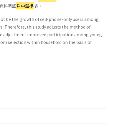
資料調整
戶中選樣
表。
not be the growth of cell-phone-only users among
. Therefore, this study adjusts the method of
the adjustment improved participation among young
ndom selection within household on the basis of