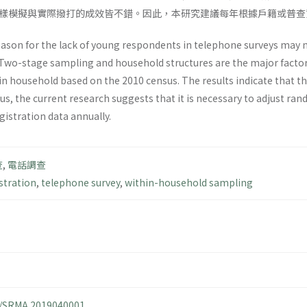
樣模擬與實際撥打的成效皆不錯。因此，本研究建議每年根據戶籍或普查
son for the lack of young respondents in telephone surveys may 
Two-stage sampling and household structures are the major factors
 household based on the 2010 census. The results indicate that 
hus, the current research suggests that it is necessary to adjust ra
istration data annually.
查
,
電話調查
stration
,
telephone survey
,
within-household sampling
14/SRMA.2019040001