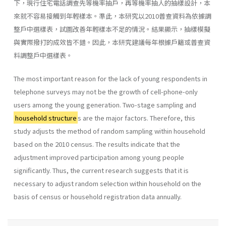
下，現行住宅電話調查先等機率抽戶，再等機率抽人的抽樣設計，本
來就不容易接觸到年輕樣本。準此，本研究以2010普查資料為依據調
整戶中選樣表，試圖改善年輕樣本不足的情況。結果顯示，抽樣模擬
與實際撥打的成效皆不錯。因此，本研究建議每年根據戶籍或普查資
料調整戶中選樣表。
The most important reason for the lack of young respondents in
telephone surveys may not be the growth of cell-phone-only
users among the young generation. Two-stage sampling and
household structure
s are the major factors. Therefore, this
study adjusts the method of random sampling within household
based on the 2010 census. The results indicate that the
adjustment improved participation among young people
significantly. Thus, the current research suggests that it is
necessary to adjust random selection within household on the
basis of census or household registration data annually.