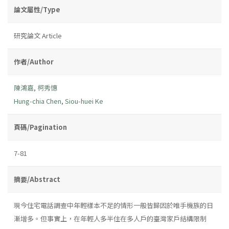
論文屬性/Type
研究論文 Article
作者/Author
陳鴻嘉
,
柯秀憓
Hung-chia Chen
,
Siou-huei Ke
頁碼/Pagination
7-81
摘要/Abstract
現今住宅電話調查中年輕樣本不足的情形一般皆歸因於唯手機族的日
漸增多。但事實上，在年輕人多半住在多人戶的臺灣家戶結構限制