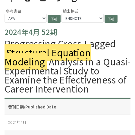
參考書目
輸出格式
2024年4月 52期
Progressing Cross-Lagged
Structural Equation
Modeling
Analysis in a Quasi-
Experimental Study to
Examine the Effectiveness of
Career Intervention
發刊日期/Published Date
2024年4月