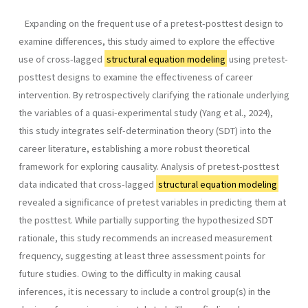
Expanding on the frequent use of a pretest-posttest design to
examine differences, this study aimed to explore the effective
use of cross-lagged
structural equation modeling
using pretest-
posttest designs to examine the effectiveness of career
intervention. By retrospectively clarifying the rationale underlying
the variables of a quasi-experimental study (Yang et al., 2024),
this study integrates self-determination theory (SDT) into the
career literature, establishing a more robust theoretical
framework for exploring causality. Analysis of pretest-posttest
data indicated that cross-lagged
structural equation modeling
revealed a significance of pretest variables in predicting them at
the posttest. While partially supporting the hypothesized SDT
rationale, this study recommends an increased measurement
frequency, suggesting at least three assessment points for
future studies. Owing to the difficulty in making causal
inferences, it is necessary to include a control group(s) in the