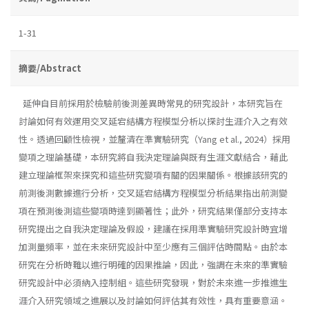
1-31
摘要/Abstract
延伸自目前採用於檢驗前後測差異時常見的研究設計，本研究旨在
討論如何有效運用交叉延宕結構方程模型分析以探討生涯介入之有效
性。透過回顧性檢視，並釐清在準實驗研究（Yang et al., 2024）採用
變項之理論基礎，本研究將自我決定理論與既有生涯文獻結合，藉此
建立理論框架來探究和這些研究變項有關的因果關係。根據該研究的
前測後測數據進行分析，交叉延宕結構方程模型分析結果指出前測變
項在預測後測這些變項時達到顯著性；此外，研究結果僅部分支持本
研究提出之自我決定理論及假設，建議在採用準實驗研究設計時宜增
加測量頻率，並在未來研究設計中至少應有三個評估時間點。由於本
研究在分析時難以進行明確的因果推論，因此，強調在未來的準實驗
研究設計中必須納入控制組。這些研究發現，對於未來進一步推進生
涯介入研究領域之進展以及討論如何評估其有效性，具有重要意涵。