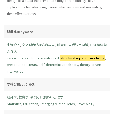
design of a quasi-experimental study. These findings have
implications for advancing career interventions and evaluating
their effectiveness.
關鍵字/Keyword
生涯介入
,
交叉延宕結構方程模型
,
前後測
,
自我決定理論
,
由理論驅動
之介入
career intervention
,
cross-lagged
structural equation modeling
,
pretests-posttests
,
self-determination theory
,
theory-driven
intervention
學科分類/Subject
統計學
,
教育學
,
新興/其他領域
,
心理學
Statistics
,
Education
,
Emerging/Other Fields
,
Psychology