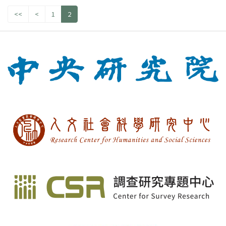
<<
<
1
2