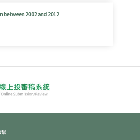
an between 2002 and 2012
聯繫