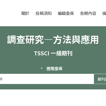
跳至中央區塊/Main Content
:::
期刊
關於
投稿須知
編輯委員
各期內容
調查研究—方法與應用
TSSCI 一級期刊
進階搜尋