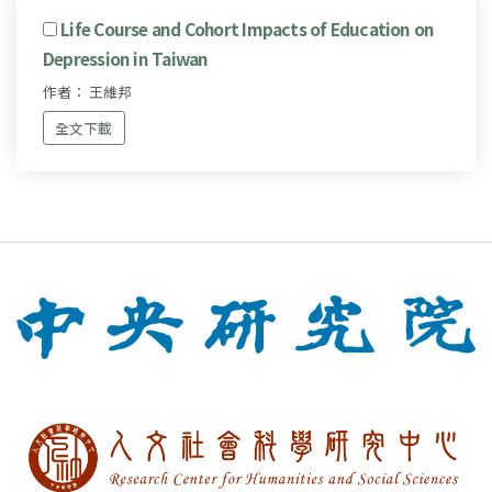
Life Course and Cohort Impacts of Education on
Depression in Taiwan
作者： 王維邦
全文下載