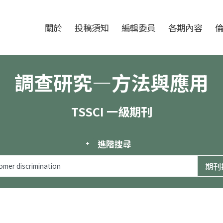
跳至中央區塊/Main Content
:::
期刊
關於
投稿須知
編輯委員
各期內容
調查研究—方法與應用
TSSCI 一級期刊
進階搜尋