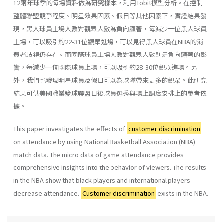
12兩年球季的每場資料做為研究樣本，利用Tobit模型分析。在控制
整體聯盟競爭程度、明星效果因素、假日等其他因素下，實證結果發
現，黑人球員上場人數對觀眾人數為負向顯著，每減少一位黑人球員
上場，可以吸引約22-31位觀眾進場，可以見得黑人球員在NBA的消
費者歧視仍存在。而國際球員上場人數對觀眾人數則是負向顯著的影
響，每減少一位國際球員上場，可以吸引約28-30位觀眾進場。另
外，我們也發現明星球員及假日可以為球隊帶來更多的觀眾。此研究
結果可供美國職業籃球聯盟日後球員選秀與場上調度安排上的參考依
據。
This paper investigates the effects of
customer discrimination
on attendance by using National Basketball Association (NBA)
match data. The micro data of game attendance provides
comprehensive insights into the behavior of viewers. The results
in the NBA show that black players and international players
decrease attendance.
Customer discrimination
exists in the NBA.