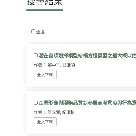
搜尋結果
全選
潛在變項選擇模型結構方程模型之最大概似
作者： 鄭中平, 翁儷禎
全文下載
企業形象與服務品質對參展商滿意度與行為
作者： 簡立賢, 紀淑怡
全文下載