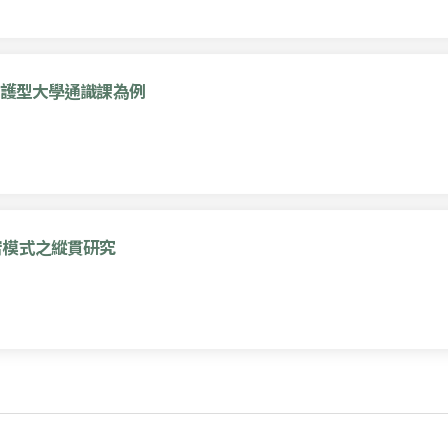
醫護型大學通識課為例
宕模式之縱貫研究