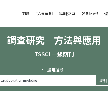
跳至中央區塊/Main Content
:::
期刊
關於
投稿須知
編輯委員
各期內容
調查研究—方法與應用
TSSCI 一級期刊
進階搜尋