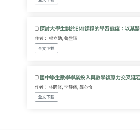
探討大學生對於EMI課程的學習態度：以某
作者： 楊立勤, 魯盈讌
全文下載
國中學生數學學業投入與數學復原力交叉延
作者： 林園修, 李靜儀, 龔心怡
全文下載