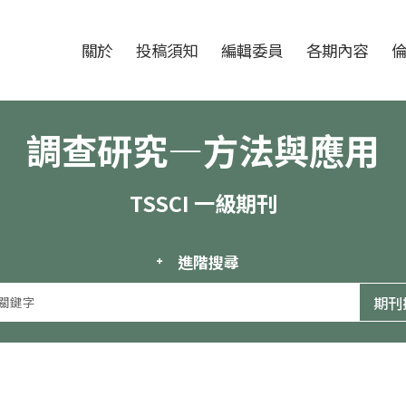
跳至中央區塊/Main Content
:::
期刊
關於
投稿須知
編輯委員
各期內容
調查研究—方法與應用
TSSCI 一級期刊
進階搜尋