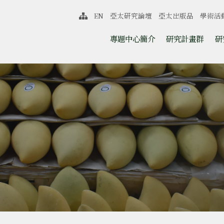
中心
EN
亞太研究論壇
亞太出版品
學術活
網站導覽
跳至中央區塊/Main Content
:::
專題中心簡介
研究計畫群
研