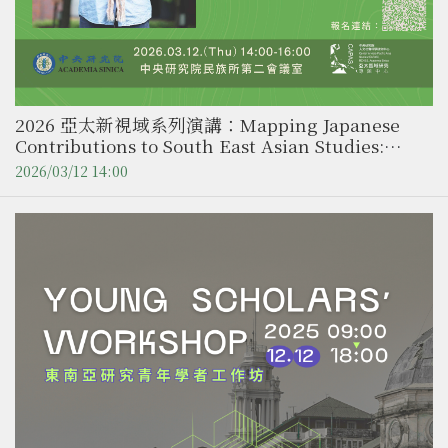
2026 亞太新視域系列演講：Mapping Japanese
Contributions to South East Asian Studies:
Motivations, Methods, and Intellectual
2026/03/12 14:00
Trajectories ／ Dr. Mario Ivan Lopez（京都大學
東南亞研究所 副教授）