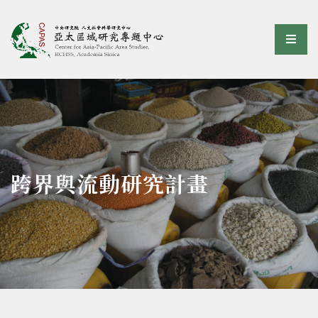
亞太區域研究專題中心
選單
:::
跨界與流動研究計畫