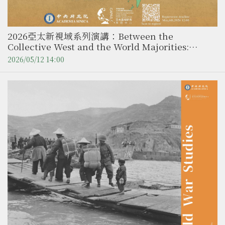
2026亞太新視域系列演講：Between the
Collective West and the World Majorities:
Myanmar ties with Russia and China in
2026/05/12 14:00
Contemporary Southeast Asia ／ Dr. Wai Yan
Phyo Naing（中央研究院 近代史研究所訪問學人）