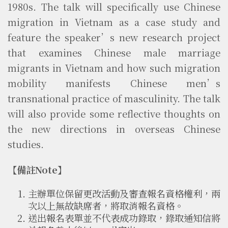
1980s. The talk will specifically use Chinese
migration in Vietnam as a case study and
feature the speaker’s new research project
that examines Chinese male marriage
migrants in Vietnam and how such migration
mobility manifests Chinese men’s
transnational practice of masculinity. The talk
will also provide some reflective thoughts on
the new directions in overseas Chinese
studies.
【備註Note】
主辦單位保留更改活動及審查報名資格權利，兩
次以上無故缺席者，將取消報名資格。
送出報名表單並不代表成功錄取，錄取通知信將