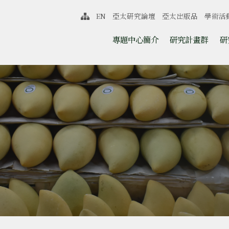
中心
EN
亞太研究論壇
亞太出版品
學術活
網站導覽
跳至中央區塊/Main Content
:::
專題中心簡介
研究計畫群
研