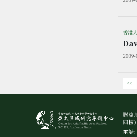
香港
Da
2009-
<<
聯絡地
四樓)
電話: 