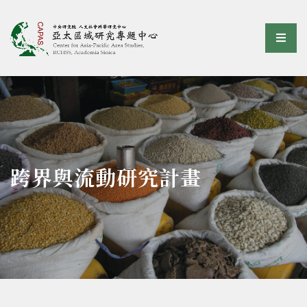
亞太區域研究專題中心
選單
:::
跨界與流動研究計畫