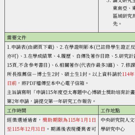
論文研究
東南亞、
區域研究
先。
需要文件
1.申請表(由網頁下載)、2.在學證明影本(已註冊學生證正
亦可)、3.在學成績單、4.履歷、自傳及著作目錄、5.研究計
15頁,不含參考書目)、6.相關著作(代表作最多3篇)、 7.修
所長推薦信－博士生2封、碩士生1封。以上資料請於
114年
日前
，將PDF檔傳至本中心電子信箱。
主旨請寫明「申請115年度亞太專題中心博碩士獎助培育計
第2年申請，請提交第一年研究工作報告。
工作時間
工作地點
經徵選通過者，
獎助期限為115年1月1日
中央研究院人文
至115年12月31日
。期滿後表現優異者可
學研究中心