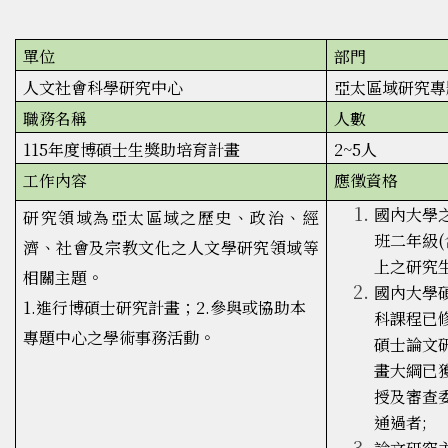
單位
部門
人文社會科學研究中心
亞太區域研究專
職務名稱
人數
115年度博碩士生獎助培育計畫
2~5人
工作內容
應徵資格
國內大學
研究領域為亞太區域之歷史、政治、經
班二年級(
濟、社會及宗教文化之人文學研究領域等
上之研究生
相關主題。
國內大學
1.進行博碩士研究計畫；2.參與或協助本
科課程已
專題中心之學術事務活動。
碩士論文
畫大綱已
授及審查
通過者;