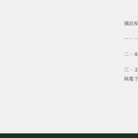
備註N
一、一
二、
三、
與電