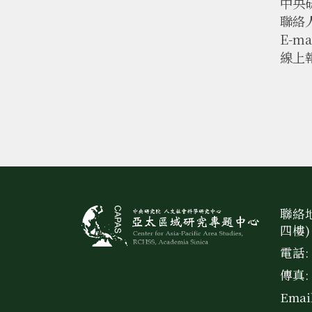
中央
聯絡人
E-ma
線上報名
聯絡地
四樓)
電話: 
傳真: 
Emai