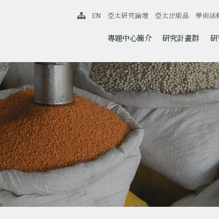
中心
EN
亞太研究論壇
亞太出版品
學術活
網站導覽
跳至中央區塊/Main Content
:::
專題中心簡介
研究計畫群
研