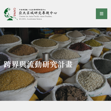
亞太區域研究專題中心
選單
:::
跨界與流動研究計畫