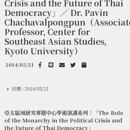
Crisis and the Future of Thai
Democracy」／ Dr. Pavin
Chachavalpongpun（Associat
Professor, Center for
Southeast Asian Studies,
Kyoto University）
2014/05/21
Facebook
line
email
Twitter
Add to Calendar
日期 :
2014/05/21
亞太區域研究專題中心學術演講系列：「The Role
of the Monarchy in the Political Crisis and
the Future of Thai Democracy」