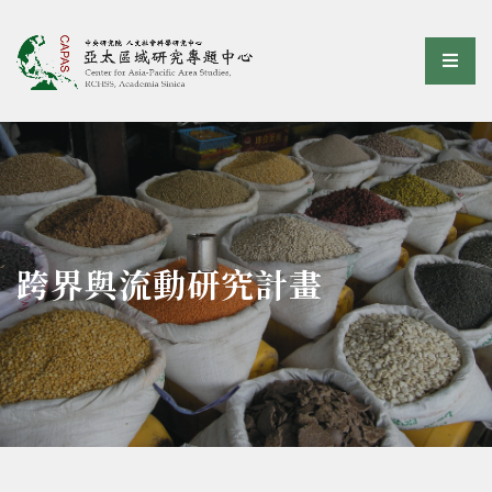
亞太區域研究專題中心
選單
:::
跨界與流動研究計畫