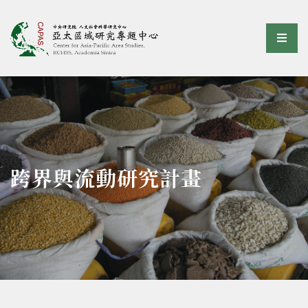
亞太區域研究專題中心
選單
:::
跨界與流動研究計畫