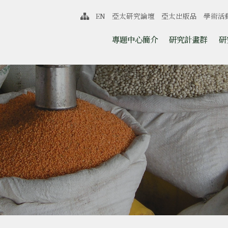
中心
EN
亞太研究論壇
亞太出版品
學術活
網站導覽
跳至中央區塊/Main Content
:::
專題中心簡介
研究計畫群
研