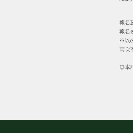
E-
報名E
報名
※以
兩次
◎本