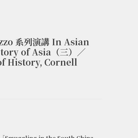
zo 系列演講 In Asian
istory of Asia（三）／
f History, Cornell
ggling in the South China