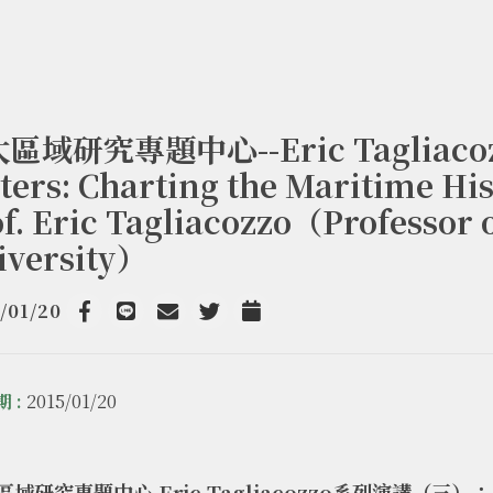
區域研究專題中心--Eric Tagliacoz
ters: Charting the Maritime H
f. Eric Tagliacozzo（Professor o
iversity）
/01/20
Facebook
line
email
Twitter
Add to Calendar
 :
2015/01/20
域研究專題中心 Eric Tagliacozzo系列演講（三）：「Smu