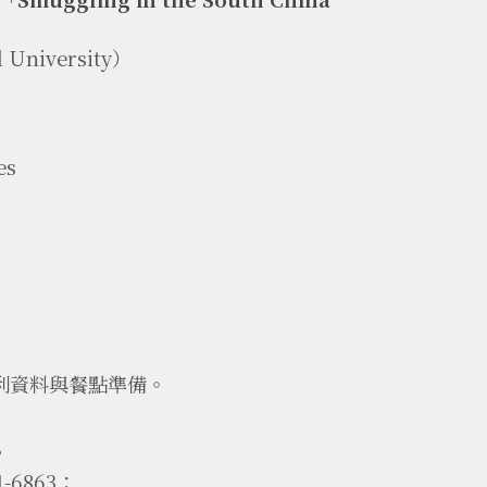
l University）
）
es
利資料與餐點準備。
心
-6863；