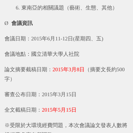
6.
東南亞的相關議題（藝術、生態、其他）
Ø
會議資訊
會議日期：
2015
年
6
月
11-12
日
(
星期四、五
)
會議地點：國立清華大學人社院
論文摘要截稿日期：
2015
年
3
月
8
日
（摘要文長約
500
字）
審查公布日期：
2015
年
3
月
15
日
全文截稿日期：
2015
年
5
月
15
日
※受限於大環境經費問題，本次會議論文發表人數將