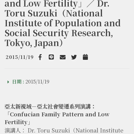
and Low Fertility」／ Dr.
Toru Suzuki（National
Institute of Population and
Social Security Research,
Tokyo, Japan）
2015/11/19
Facebook
line
email
Twitter
Add to Calendar
日期 :
2015/11/19
亞太新視域－亞太社會變遷系列演講：
「
Confucian Family Pattern and Low
Fertility」
演講人： Dr. Toru Suzuki（National Institute