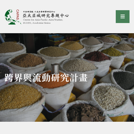
亞太區域研究專題中心
選單
:::
跨界與流動研究計畫