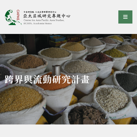
亞太區域研究專題中心
選單
:::
跨界與流動研究計畫