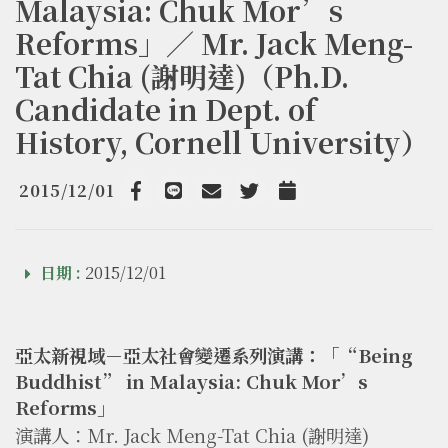
Malaysia: Chuk Mor’s
Reforms」／ Mr. Jack Meng-
Tat Chia (謝明達)（Ph.D.
Candidate in Dept. of
History, Cornell University）
2015/12/01
Facebook
line
email
Twitter
Add to Calendar
日期 :
2015/12/01
亞太新視域－亞太社會變遷系列演講：「
“Being
Buddhist” in Malaysia: Chuk Mor’s
Reforms」
演講人：Mr. Jack Meng-Tat Chia (謝明達)